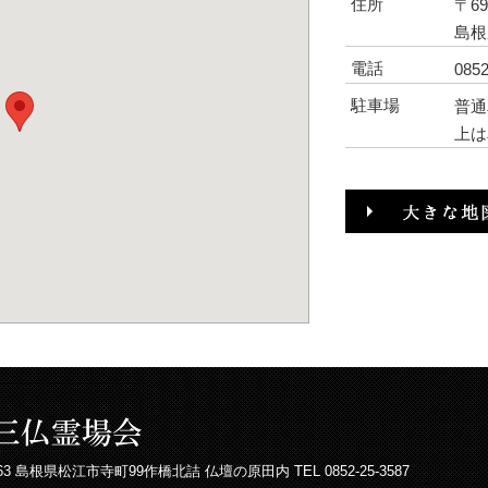
住所
〒69
島根
電話
0852
駐車場
普通
上は
63 島根県松江市寺町99作橋北詰
仏壇の原田
内 TEL 0852-25-3587