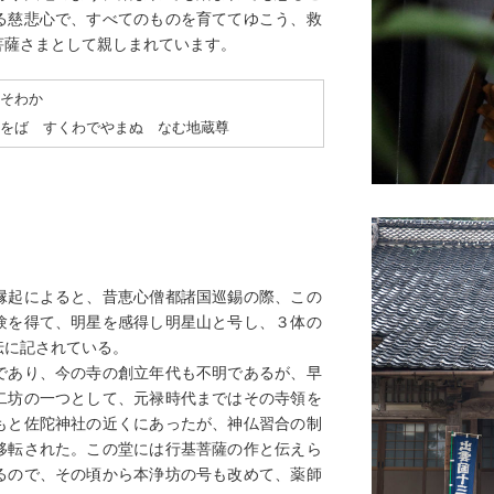
る慈悲心で、すべてのものを育ててゆこう、救
菩薩さまとして親しまれています。
そわか
をば すくわでやまぬ なむ地蔵尊
縁起によると、昔恵心僧都諸国巡錫の際、この
験を得て、明星を感得し明星山と号し、３体の
伝に記されている。
あり、今の寺の創立年代も不明であるが、早
二坊の一つとして、元禄時代まではその寺領を
もと佐陀神社の近くにあったが、神仏習合の制
移転された。この堂には行基菩薩の作と伝えら
るので、その頃から本浄坊の号も改めて、薬師