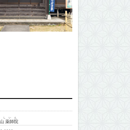
くしいん
山 薬師院