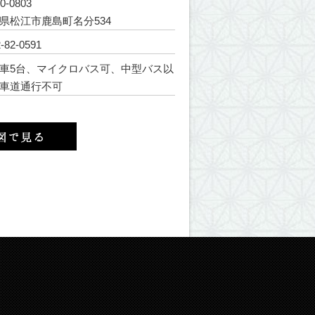
0-0803
県松江市鹿島町名分534
-82-0591
車5台、マイクロバス可、中型バス以
車道通行不可