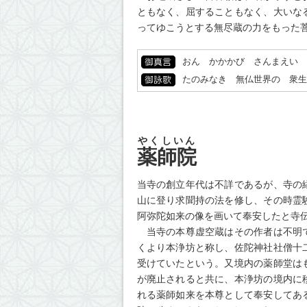
ともなく、屈することもなく、大いな
ってゆこうとする無尽蔵の力をもった
おん かかかび さんまえい 
たのみなき 無仏世界の 衆生
やくしいん
薬師院
当寺の創立年代は不詳であるが、寺の
山に登り求聞持の法を修し、その時霊
阿弥陀如来の像を画いて奉安したと寺
当寺の本尊虚空蔵はその作者は不明で
くより本浄坊と称し、佐陀神社社僧十
受けていたという。又境内の薬師堂は
が廃止されると共に、本浄坊の境内に
れる薬師如来を本尊として奉安してあ