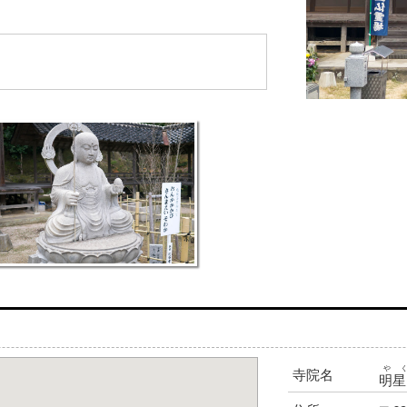
や
寺院名
明星