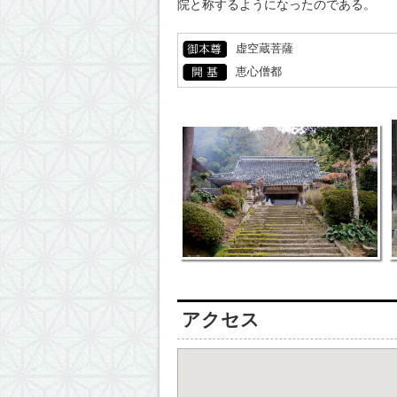
院と称するようになったのである。
虚空蔵菩薩
恵心僧都
アクセス