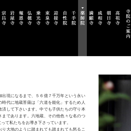
御出現になるまで、５６億７千万年という永い
の時代に地蔵菩薩は「六道を能化」するため人
救済して下さいます。中でも子供たちの守り本
さまであります。六地蔵、その他色々な名のつ
立って私たちをお導き下さっています。
り大地のように踏まれても踏まれても怒るこ