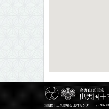
出雲国十三仏霊場会 巡拝センター 〒690-00