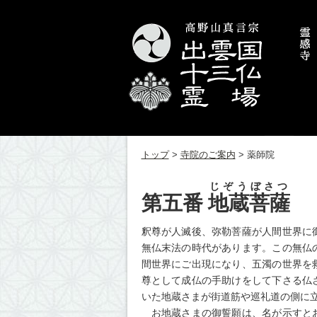
トップ
>
寺院のご案内
>
薬師院
じぞうぼさつ
第五番
地蔵菩薩
釈尊が人滅後、弥勒菩薩が人間世界に
無仏末法の時代があります。この無仏
間世界にご出現になり、五濁の世界を
尊として成仏の手助けをして下さる仏
いた地蔵さまが街道筋や巡礼道の側に
お地蔵さまの御誓願は、名が示すとお